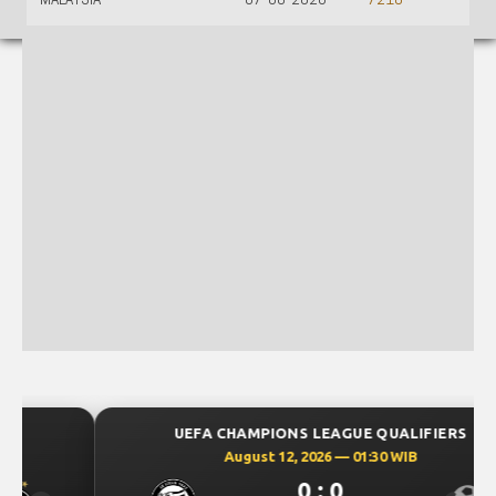
UEFA CHAMPIONS LEAGUE QUALIFIERS
August 12, 2026 — 01:30 WIB
0 : 0