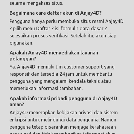
selama mengakses situs.
Bagaimana cara daftar akun di Anjay4D?
Pengguna hanya perlu membuka situs resmi Anjay4D
? pilih menu Daftar ? isi formulir data dasar ?
selesaikan proses verifikasi. Setelah itu, akun siap
digunakan.
Apakah Anjay4D menyediakan layanan
pelanggan?
Ya. Anjay4D memiliki tim customer support yang
responsif dan tersedia 24 jam untuk membantu
pengguna yang mengalami kendala teknis atau
memerlukan informasi tambahan.
Apakah informasi pribadi pengguna di Anjay4D
aman?
Anjay4D menerapkan kebijakan privasi dan sistem
enkripsi untuk melindungi data pengguna. Namun
pengguna tetap disarankan menjaga kerahasiaan