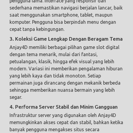
pengguna lama. Interface yang responsif dan
sederhana memastikan navigasi berjalan lancar, baik
saat menggunakan smartphone, tablet, maupun
komputer. Pengguna bisa berpindah menu dengan
cepat tanpa kebingungan.
3. Koleksi Game Lengkap Dengan Beragam Tema
Anjay4D memiliki berbagai pilihan game slot digital
dengan tema menarik, mulai dari fantasi,
petualangan, klasik, hingga efek visual yang lebih
modern. Variasi ini memberikan pengalaman hiburan
yang lebih kaya dan tidak monoton. Setiap
permainan juga dirancang dengan mekanik berbeda
sehingga memberikan nuansa bermain yang lebih
segar.
4. Performa Server Stabil dan Minim Gangguan
Infrastruktur server yang digunakan oleh Anjay4D
memungkinkan akses cepat dan stabil, bahkan ketika
banyak pengguna mengakses situs secara