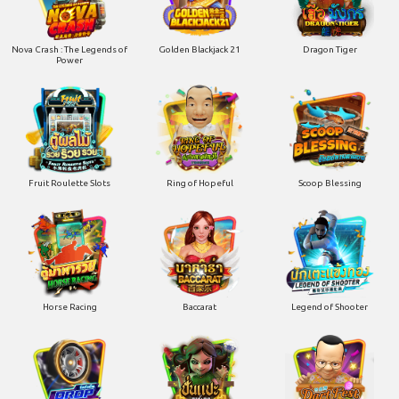
Nova Crash : The Legends of
Golden Blackjack 21
Dragon Tiger
Power
Fruit Roulette Slots
Ring of Hopeful
Scoop Blessing
Horse Racing
Baccarat
Legend of Shooter