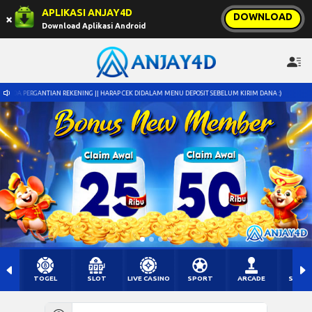
APLIKASI ANJAY4D
DOWNLOAD
×
Download Aplikasi Android
 PERGANTIAN REKENING || HARAP CEK DIDALAM MENU DEPOSIT SEBELUM KIRIM DANA :)
TOGEL
SLOT
LIVE CASINO
SPORT
ARCADE
SABU