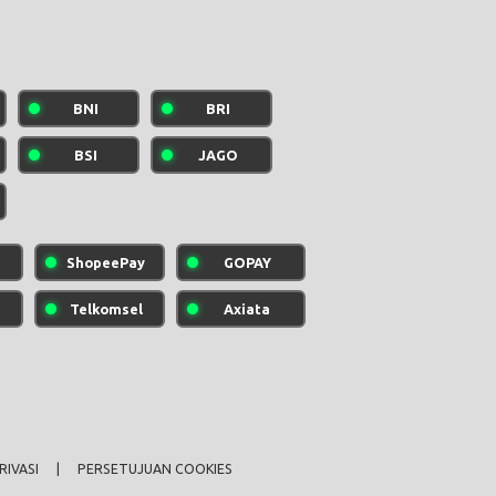
BNI
BRI
BSI
JAGO
ShopeePay
GOPAY
Telkomsel
Axiata
RIVASI
|
PERSETUJUAN COOKIES