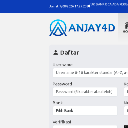
INFO : UNTUK BANK BCA ADA PERGANTIAN 
Jumat 7/08/2026 17:27:24
HO
Daftar
Username
Password
K
Bank
N
Verifikasi