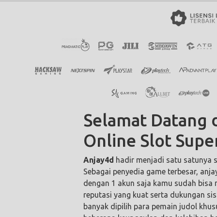
Selamat Datang 
Online Slot Supe
Anjay4d
hadir menjadi satu satunya si
Sebagai penyedia game terbesar, anj
dengan 1 akun saja kamu sudah bisa 
reputasi yang kuat serta dukungan 
banyak dipilih para pemain judol khu