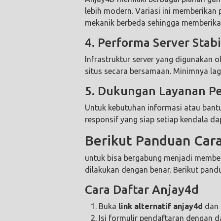
Anjay4D memiliki berbagai pilihan game
lebih modern. Variasi ini memberikan
mekanik berbeda sehingga memberikan
4. Performa Server Sta
Infrastruktur server yang digunakan
situs secara bersamaan. Minimnya la
5. Dukungan Layanan Pe
Untuk kebutuhan informasi atau bant
responsif yang siap setiap kendala d
Berikut Panduan Cara
untuk bisa bergabung menjadi member,
dilakukan dengan benar. Berikut pan
Cara Daftar Anjay4d
Buka
link alternatif anjay4d
dan 