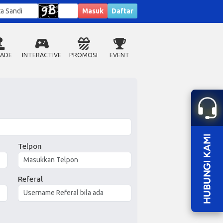
INFO : UNTUK BANK BCA ADA PERGANTIAN REKENING || HARAP CEK DIDALAM ME
Masuk
Daftar
ADE
INTERACTIVE
PROMOSI
EVENT
Telpon
Referal