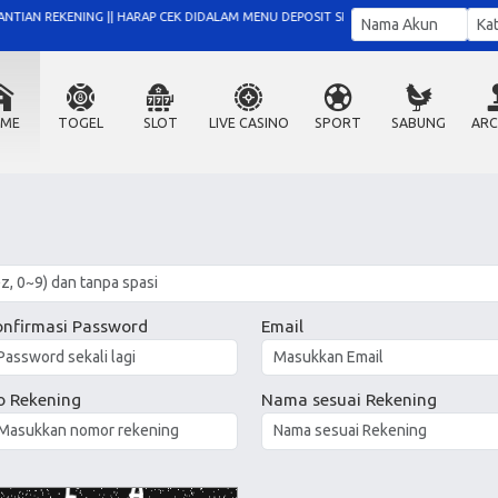
REKENING || HARAP CEK DIDALAM MENU DEPOSIT SEBELUM KIRIM DANA :)
ME
TOGEL
SLOT
LIVE CASINO
SPORT
SABUNG
ARC
onfirmasi Password
Email
o Rekening
Nama sesuai Rekening