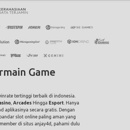
ermain Game
rate tertinggi terbaik di indonesia.
asino
,
Arcades
Hingga
Esport
. Hanya
 aplikasinya secara gratis. Dengan
andar slot online paling aman yang
 member di situs anjay4d, pahami dulu