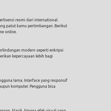
lisensi resmi dari international.
yang patut kamu pertimbangan. Berikut
e online.
rlindungan modern seperti enkripsi
rikan kepercayaan lebih bagi
gguna lama. Interface yang responsif
maupun komputer. Pengguna bisa