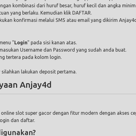
ata diri yang valid seperti Nama lengkap, Nomor hp, Email.
ngan kombinasi dari huruf besar, huruf kecil dan angka minima
ntuan yang berlaku. Kemudian klik DAFTAR.
kukan konfirmasi melalui SMS atau email yang dikirim Anjay4d
 menu "
Login
" pada sisi kanan atas.
 masukan Username dan Password yang sudah anda buat.
ng tertera pada kolom login.
silahkan lakukan deposit pertama.
nyaan Anjay4d
online slot super gacor dengan fitur modern dengan akses ce
ogin dan daftar.