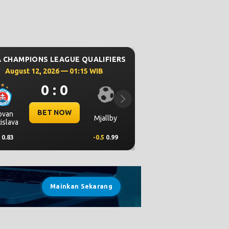
FOOTBALL F24 INTERNATIONAL
FRIENDLY
August 8, 2026 — 00:15 WIB
1 : 1
Next
BET NOW
ngland
e-Wales
0.50
-1
-0.74
Mainkan Sekarang