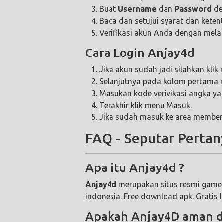
Isi formulir pendaftaran dengan d
Buat
Username
dan
Password
de
Baca dan setujui syarat dan kete
Verifikasi akun Anda dengan mela
Cara Login Anjay4d
Jika akun sudah jadi silahkan klik
Selanjutnya pada kolom pertama
Masukan kode verivikasi angka ya
Terakhir klik menu Masuk.
Jika sudah masuk ke area member 
FAQ - Seputar Perta
Apa itu Anjay4d ?
Anjay4d
merupakan situs resmi game 
indonesia. Free download apk. Gratis l